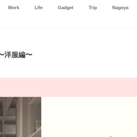
Work
Life
Gadget
Trip
Nagoya
〜洋服編〜