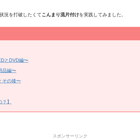
状況を打破したくて
こんまり流片付け
を実践してみました。
DとDVD編〜
用品編〜
とその後〜
の？】
スポンサーリンク